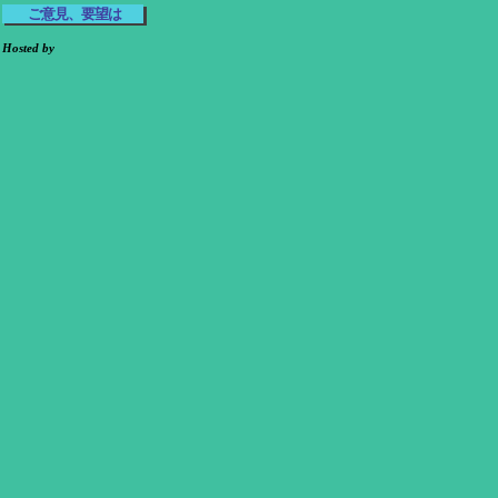
ご意見、要望は
Hosted by