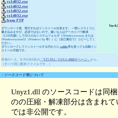
yz1d032.exe
yz1d032.exe
yz1d032.exe
yz1d032.exe
from FTP
Ver 0.
ダウンロード後、実行すればインストール出来ます。 一部レジストリに
書き込みますが、必須ではないので、嫌いな人はアーカイバで解凍
（LZH圧縮）してDLLのみシステムフォルダ（\Windows\system または
\Windows\system32（Windows Xp 等））に（自己責任で）コピーしてく
ださい。
ダウンロードしてインストールする代わりに
caldix
等を使っても自動イン
ストール可能です。
作者の一人、K.INABA氏の
「YZ1.DLL / UnYz1.dll紹介ページ」
から。
（すべて同じ配布ファイルです。）
・ソースコード等について
Unyz1.dll のソースコードは
のの圧縮・解凍部分は含まれていま
では非公開です。