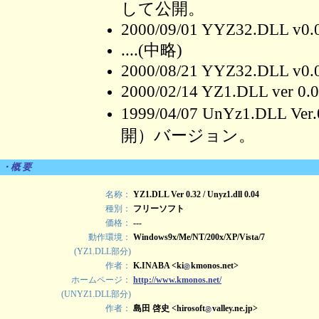
して公開。
2000/09/01 YYZ32.DLL v0.
....(中略)
2000/08/21 YYZ32.DLL v0.
2000/02/14 YZ1.DLL ve
1999/04/07 UnYz1.DLL
開）バージョン。
・概 要
名称：
YZ1.DLL Ver 0.32 / Unyz1.dll 0.04
種別：
フリーソフト
価格：
---
動作環境：
Windows9x/Me/NT/200x/XP/Vista/7
(YZ1.DLL部分)
作者：
K.INABA <ki
kmonos.net>
ホームページ：
http://www.kmonos.net/
(UNYZ1.DLL部分)
作者：
島田 啓史 <hirosoft
valley.ne.jp>