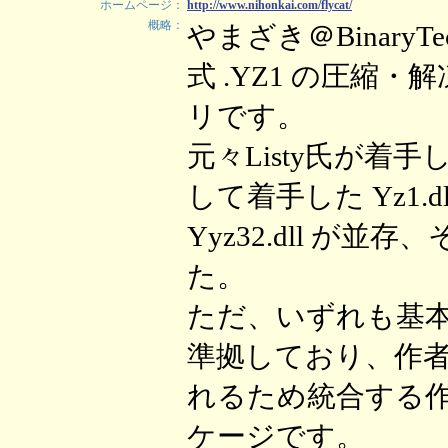
ホームページ：
http://www.nihonkai.com/flycat/
概略：
やまざき＠Binary
式 .YZ1 の圧縮
リです。
元々Listy氏が着手した
して着手した Yz1
Yyz32.dll 
た。
ただ、いずれも基
準拠しており、作
れるため統合する
ケージです。