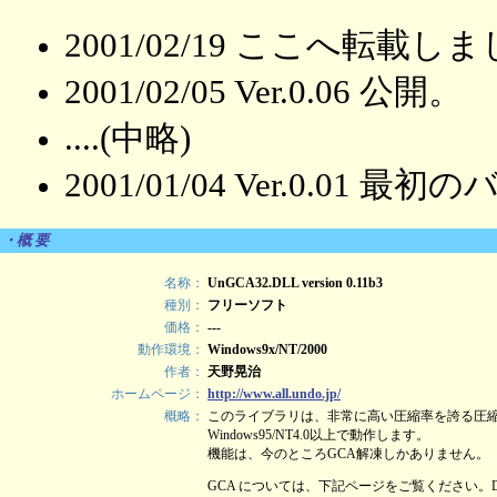
2001/02/19 ここへ転載し
2001/02/05 Ver.0.06 公開。
....(中略)
2001/01/04 Ver.0.01 
・概 要
名称：
UnGCA32.DLL version 0.11b3
種別：
フリーソフト
価格：
---
動作環境：
Windows9x/NT/2000
作者：
天野晃治
ホームページ：
http://www.all.undo.jp/
概略：
このライブラリは、非常に高い圧縮率を誇る圧縮
Windows95/NT4.0以上で動作します。
機能は、今のところGCA解凍しかありません。
GCA については、下記ページをご覧ください。DO