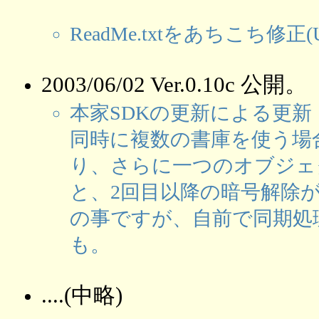
ReadMe.txtをあちこち
2003/06/02 Ver.0.10c 公開。
本家SDKの更新による更新
同時に複数の書庫を使う場
り、さらに一つのオブジェク
と、2回目以降の暗号解除
の事ですが、自前で同期処
も。
....(中略)