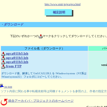
http://www.emit.jp/gca/gca.html
補足説明
・ダウンロード
下記のいずれか一つの
マークをクリックしてダウンロードしてください
ファイル名（ダウンロード）
バ
ugca011b3.lzh
ugca011b3.lzh
ugca011b3.lzh
vers
from FTP
ダウンロード後、解凍して UnGCA32.DLL を \Windows\system（NT系は
\Winnt\system32） フォルダにコピーしてください。
to top
ソフト内容に関わる事や転載依頼等は同梱ドキュメントを参照の上、作者の指定方
統合アーカイバ・プロジェクトのホームページ