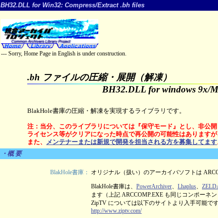
BH32.DLL for Win32: Compress/Extract .bh files
--- Sorry, Home Page in English is under construction.
.bh ファイルの圧縮・展開（解凍）
BH32.DLL for windows 9x/
BlakHole書庫の圧縮・解凍を実現するライブラリです。
注：当分、このライブラリについては『保守モード』とし、非公開
ライセンス等がクリアになった時点で再公開の可能性はありますが
また、
メンテナーまたは新規で開発を担当される方を募集してます
・概 要
BlakHole書庫：
オリジナル（扱い）のアーカイバソフトは ARCCO
BlakHole書庫は、
PowerArchiver
、
Lhaplus
、
ZELD
ます（上記 ARCCOMP.EXE も同じコンポーネ
ZipTV については以下のサイトより入手可能で
http://www.ziptv.com/