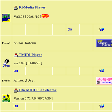
KbMedia Player
Ver3.08 [ 20/01/19 ]
/
Author:
Kobarin
Freesoft
TMIDI Player
ver.3.8.6 [ 01/06/25 ]
/
Author:
ふみぃ
Freesoft
Ota MIDI File Selector
Version 0.71.7.6 [ 06/07/30 ]
/