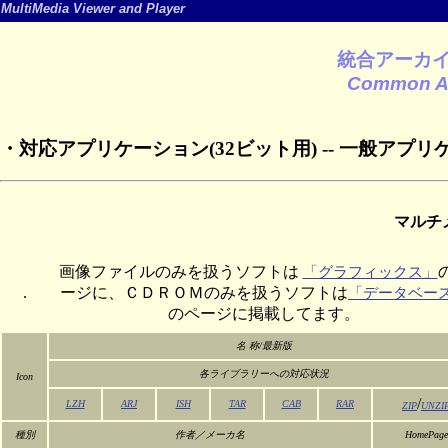
MultiMedia Viewer and Player
統合アーカ
Common Ar
・対応アプリケーション(32ビット用) -- 一般アプ
マルチ
画像ファイルのみを扱うソフトは
「グラフィックス」
.
ージに、ＣＤＲＯＭのみを扱うソフトは
「データベー
のページに掲載してます。
名 称/最新版
各ライブラリーへの対応状況
Icon
/
LZH
ARJ
ISH
TAR
CAB
RAR
ZIP
UNZI
種別
作者／メーカ名
HomePage