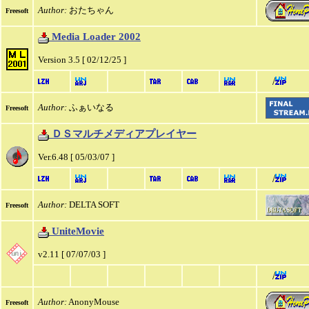
Author:
おたちゃん
Freesoft
Media Loader 2002
Version 3.5 [ 02/12/25 ]
/
Author:
ふぁいなる
Freesoft
ＤＳマルチメディアプレイヤー
Ver.6.48 [ 05/03/07 ]
/
Author:
DELTA SOFT
Freesoft
UniteMovie
v2.11 [ 07/07/03 ]
/
Author:
AnonyMouse
Freesoft