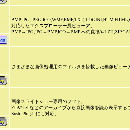
BMP,JPG,JPEG,ICO,WMF,EMF,TXT,,LOGINI,H
対応したエクスプローラー風ビューア。
BMP→JPG,JPG→BMP,ICO→BMP への変換やLZH,ZI
さまざまな画像処理用のフィルタを搭載した画像ビュー
画像スライドショー専用のソフト。
ZipやLzhなどのアーカイブから直接画像を読み表示する
Susie Plug-inにも対応。