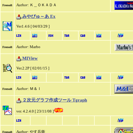
Author:
Ｋ＿ＯＫＡＤＡ
Freesoft
みやびゅ～あ Ex
Ver1.4.6 [ 04/03/29 ]
/
Author:
Marbo
Freesoft
MIView
Ver.2.2P [ 02/01/15 ]
/
Author:
Ｍ＆Ｉ
Freesoft
２次元グラフ作成ツール Tgraph
ver. 4.2.4.0 [ 23/11/08 ]
/
Author:
やす兵衛
Freesoft