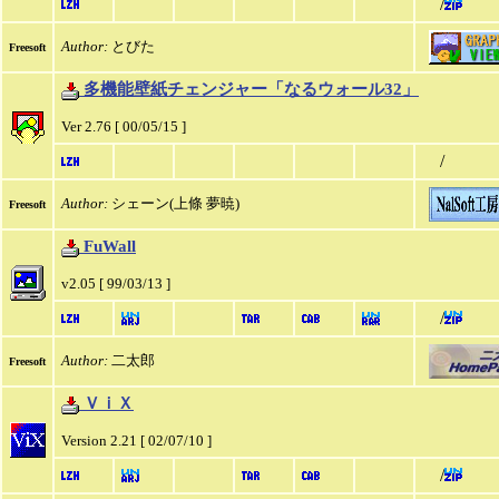
/
Author:
とびた
Freesoft
多機能壁紙チェンジャー「なるウォール32」
Ver 2.76 [ 00/05/15 ]
/
Author:
シェーン(上條 夢暁)
Freesoft
FuWall
v2.05 [ 99/03/13 ]
/
Author:
二太郎
Freesoft
ＶｉＸ
Version 2.21 [ 02/07/10 ]
/