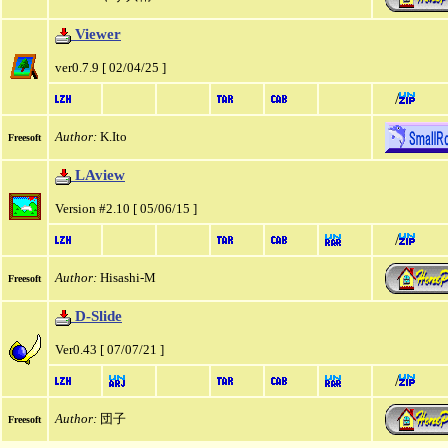
Viewer
ver0.7.9 [ 02/04/25 ]
/
Author:
K.Ito
Freesoft
LAview
Version #2.10 [ 05/06/15 ]
/
Author:
Hisashi-M
Freesoft
D-Slide
Ver0.43 [ 07/07/21 ]
/
Author:
団子
Freesoft