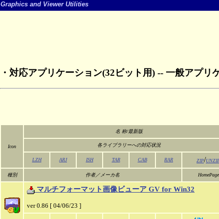
Graphics and Viewer Utilities
・対応アプリケーション(32ビット用) -- 一般アプ
名 称/最新版
各ライブラリーへの対応状況
Icon
/
LZH
ARJ
ISH
TAR
CAB
RAR
ZIP
UNZI
種別
作者／メーカ名
HomePage
マルチフォーマット画像ビューア GV for Win32
ver 0.86 [ 04/06/23 ]