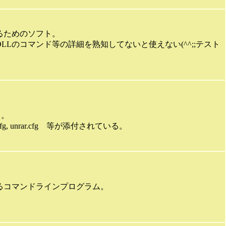
るためのソフト。
Lのコマンド等の詳細を熟知してないと使えない(^^;;テスト
る。
.cfg, cab.cfg, unrar.cfg 等が添付されている。
るコマンドラインプログラム。