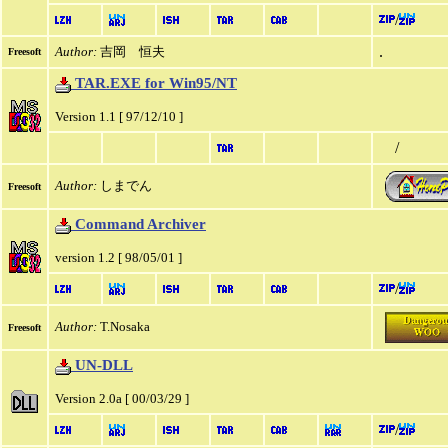
/
.
Author:
吉岡 恒夫
Freesoft
TAR.EXE for Win95/NT
Version 1.1 [ 97/12/10 ]
/
Author:
しまでん
Freesoft
Command Archiver
version 1.2 [ 98/05/01 ]
/
Author:
T.Nosaka
Freesoft
UN-DLL
Version 2.0a [ 00/03/29 ]
/