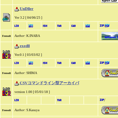
UnDller
Ver 3.2 [ 04/06/25 ]
/
Author:
K.INABA
Freesoft
exedll
Ver.0.1 [ 03/03/02 ]
/
Author:
SHIMA
Freesoft
CSVコマンドライン型アーカイバ
version 1.00 [ 05/01/18 ]
/
Author:
S.Kasuya
Freesoft