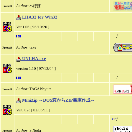
Author:
へぽぽ
Freesoft
LHA32 for Win32
Ver 1.06 [ 96/10/26 ]
/
Author:
take
Freesoft
UNLHA.exe
version 1.10 [ 97/12/04 ]
/
Author:
TAGA Nayuta
Freesoft
MiniZip ～DOS窓からZIP書庫作成～
Ver0.02c [ 02/05/11 ]
/
Author:
S.Noda
Freesoft