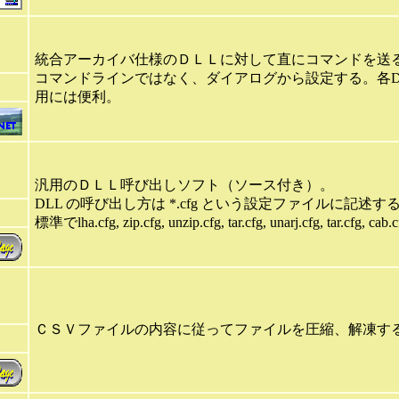
統合アーカイバ仕様のＤＬＬに対して直にコマンドを送
コマンドラインではなく、ダイアログから設定する。各DL
用には便利。
汎用のＤＬＬ呼び出しソフト（ソース付き）。
DLL の呼び出し方は *.cfg という設定ファイルに記述す
標準でlha.cfg, zip.cfg, unzip.cfg, tar.cfg, unarj.cfg, tar
ＣＳＶファイルの内容に従ってファイルを圧縮、解凍す