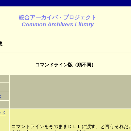
統合アーカイバ・プロジェクト
Common Archivers Library
版
コマンドライン版（順不同）
P
マンド
コマンドラインをそのままＤＬＬに渡す、と言うそれだ