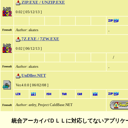
ZIP.EXE / UNZIP.EXE
0.02 [ 05/12/13 ]
/
.
Author:
akates
Freesoft
7Z.EXE / 7ZW.EXE
0.02 [ 06/12/13 ]
/
.
Author:
akates
Freesoft
UnDller.NET
Ver.4.0.0 [ 06/02/08 ]
/
Author:
ardry, Project CaldBase.NET
Freesoft
統合アーカイバＤＬＬに対応してないアプリケ