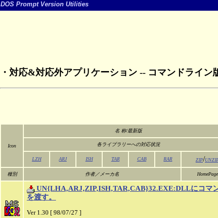
DOS Prompt Version Utilities
・対応&対応外アプリケーション -- コマンドライン
名 称/最新版
各ライブラリーへの対応状況
Icon
/
LZH
ARJ
ISH
TAR
CAB
RAR
ZIP
UNZI
種別
作者／メーカ名
HomePage
UN{LHA,ARJ,ZIP,ISH,TAR,CAB}32.EXE:DLLにコ
を渡す。
Ver 1.30 [ 98/07/27 ]